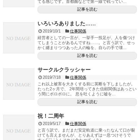
てる感じです。首都圏などで第一線で戦ってい...
記事を読む
いろいろありました……
2019/10/1
仕事関係
経営者としての一言が、一挙手一投足が、人を傷つけ
てしまうことがあるんですね……。と言う訳で、せっ
かく纏まりつつあった人の輪を、自らの手で壊...
記事を読む
サークルクラッシャー
2019/7/18
仕事関係
これ以上被害を大きくする前に英断を下しましたが。
たった2ヶ月で、 2年間培ってきた信頼関係はあっとい
う間にボロボロに。 息を吐くように嘘を...
記事を読む
祝！二周年
2019/5/17
仕事関係
と言う訳で。まだまだ安定軌道に乗ったなんて口が裂
けても言えませんが、とりあえずは一息つけそうで