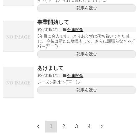
すヽ(´▽｀)ノ それに合わせて（？）...
記事を読む
事業開始して
2019/4/1
仕事関係
3年目に突入です。 とりあえずは落ち着いてきた感
じ。 今後は新たに増員もして、さらに頑張らなきゃﾃﾞ
ｽﾈ～(*ﾟー^)
記事を読む
あけまして
2019/1/1
仕事関係
シーズン到来ヽ(´▽｀)ノ
記事を読む
1
2
3
4