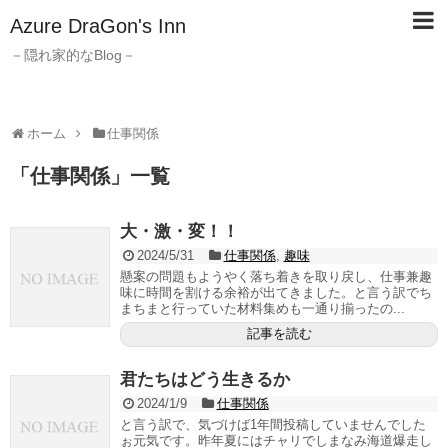
Azure DraGon's Inn
－隠れ家的なBlog－
ホーム
仕事関係
「
仕事関係
」
一覧
大・激・変！！
2024/5/31
仕事関係
,
趣味
懸案の問題もようやく落ち着きを取り戻し、仕事兼趣
味に時間を割ける余裕が出てきました。と言う訳でち
まちまと行っていた材料集めも一通り揃ったの...
記事を読む
君たちはどう生きるか
2024/1/9
仕事関係
と言う訳で、気づけば1年間投稿していませんでした
ぉ元気です。昨年夏にはチャリでしまなみ海道爆走し