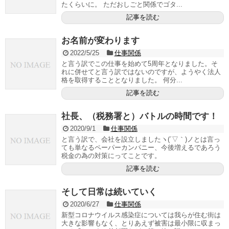
たくらいに。 ただおしごと関係でゴタ...
記事を読む
お名前が変わります
2022/5/25
仕事関係
と言う訳でこの仕事を始めて5周年となりました。そ
れに併せてと言う訳ではないのですが、ようやく法人
格を取得することとなりました。 何分...
記事を読む
社長、（税務署と）バトルの時間です！
2020/9/1
仕事関係
と言う訳で、会社を設立しましたヽ(´▽｀)ノとは言っ
ても単なるペーパーカンパニー、今後増えるであろう
税金の為の対策にってことです。
記事を読む
そして日常は続いていく
2020/6/27
仕事関係
新型コロナウイルス感染症については我らが住む街は
大きな影響もなく、とりあえず被害は最小限に収まっ