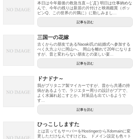
本日は今年最後の救急当直～(;´Д`) 明日は仕事納めな
んで、今年の残りは新居の片付けと映画鑑賞（ポッ
ピンQ、この世界の片隅に）に勤しみまし...
記事を読む
三国一の花嫁
古くからの朋友であるNaoaki氏の結婚式へ参加する
べく久方ぶりに岡山へ。 岡山を離れて20年になりま
すが、昔と変わらない朋友との楽しい宴...
記事を読む
ドナドナ～
我がブリタニア製マイカーですが、昔から共通の持
病があるようで。ラジエター周りの設計がプアで、
よく水漏れ起こすとか。対策品も出ているようで
す...
記事を読む
ひっこししますた
とは言ってもサーバーをHostingerからXdomainに変
更しただけなんですけどね。 ドメイン設定も色々ト