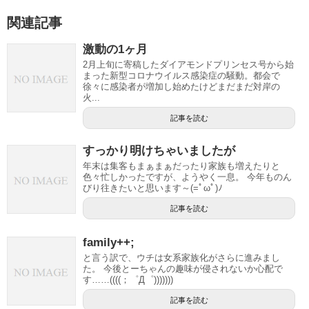
関連記事
激動の1ヶ月
2月上旬に寄稿したダイアモンドプリンセス号から始
まった新型コロナウイルス感染症の騒動。都会で
徐々に感染者が増加し始めたけどまだまだ対岸の
火...
記事を読む
すっかり明けちゃいましたが
年末は集客もまぁまぁだったり家族も増えたりと
色々忙しかったですが、ようやく一息。 今年ものん
びり往きたいと思います～(=ﾟωﾟ)ﾉ
記事を読む
family++;
と言う訳で、ウチは女系家族化がさらに進みまし
た。 今後とーちゃんの趣味が侵されないか心配で
す……((((；゜Д゜)))))))
記事を読む