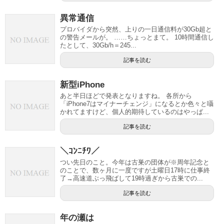
異常通信
プロバイダから突然、上りの一日通信料が30Gb超と
の警告メールが。 ……ちょっとまて。 10時間通信し
たとして、30Gb/h＝245...
記事を読む
新型iPhone
あと半日ほどで発表となりますね。 各所から
「iPhone7はマイナーチェンジ」になるとか色々と囁
かれてますけど、個人的期待しているのはやっぱ...
記事を読む
＼ｺﾝﾆﾁﾜ／
つい先日のこと。今年は古巣の団体が※周年記念と
のことで、数ヶ月に一度ですが土曜日17時に仕事終
了→高速道ぶっ飛ばして19時過ぎから古巣での...
記事を読む
年の瀬は