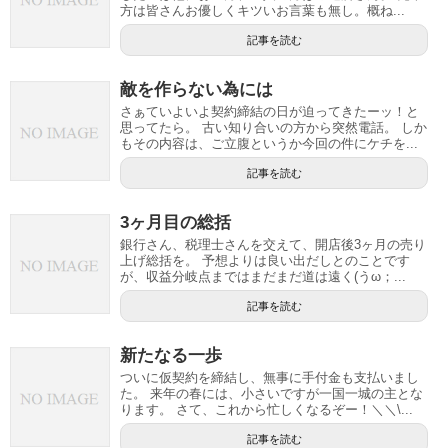
方は皆さんお優しくキツいお言葉も無し。概ね...
記事を読む
敵を作らない為には
さぁていよいよ契約締結の日が迫ってきたーッ！と
思ってたら。 古い知り合いの方から突然電話。 しか
もその内容は、ご立腹というか今回の件にケチを...
記事を読む
3ヶ月目の総括
銀行さん、税理士さんを交えて、開店後3ヶ月の売り
上げ総括を。 予想よりは良い出だしとのことです
が、収益分岐点まではまだまだ道は遠く(うω；...
記事を読む
新たなる一歩
ついに仮契約を締結し、無事に手付金も支払いまし
た。 来年の春には、小さいですが一国一城の主とな
ります。 さて、これから忙しくなるぞー！＼＼\...
記事を読む