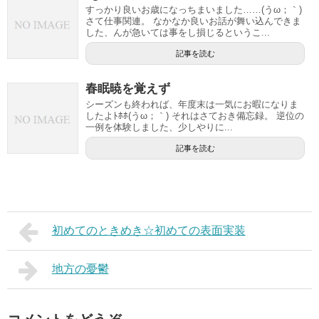
すっかり良いお歳になっちまいました……(うω；｀)
さて仕事関連。 なかなか良いお話が舞い込んできま
した、んが急いては事をし損じるというこ...
記事を読む
春眠暁を覚えず
シーズンも終われば、年度末は一気にお暇になりま
したよﾄﾎﾎ(うω；｀) それはさておき備忘録。 逆位の
一例を体験しました、少しやりに...
記事を読む
初めてのときめき☆初めての表面実装
地方の憂鬱