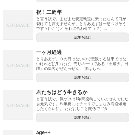
祝！二周年
と言う訳で。まだまだ安定軌道に乗ったなんて口が
裂けても言えませんが、とりあえずは一息つけそう
ですヽ(´▽｀)ノ それに合わせて（？）...
記事を読む
一ヶ月経過
とりあえず、０の日はないので悲観する結果ではな
いけれど(;´Д`) ただ、売りの一つである「土曜夕、日
曜」の集客がぜんっぜん。 後はもっ...
記事を読む
君たちはどう生きるか
と言う訳で、気づけば1年間投稿していませんでした
ぉ元気です。昨年夏にはチャリでしまなみ海道爆走
したくらいに。 ただおしごと関係でゴタ...
記事を読む
age++