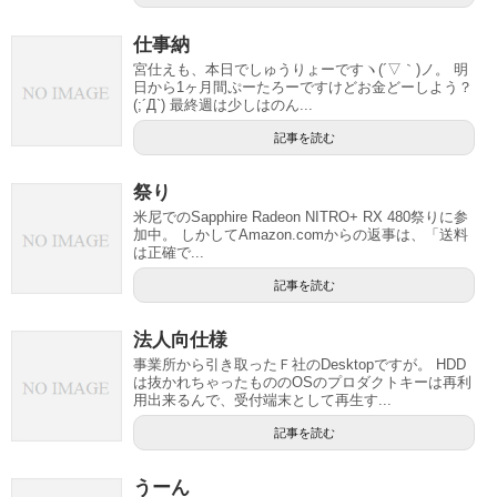
仕事納
宮仕えも、本日でしゅうりょーですヽ(´▽｀)ノ。 明
日から1ヶ月間ぷーたろーですけどお金どーしよう？
(;´Д`) 最終週は少しはのん...
記事を読む
祭り
米尼でのSapphire Radeon NITRO+ RX 480祭りに参
加中。 しかしてAmazon.comからの返事は、「送料
は正確で...
記事を読む
法人向仕様
事業所から引き取ったＦ社のDesktopですが。 HDD
は抜かれちゃったもののOSのプロダクトキーは再利
用出来るんで、受付端末として再生す...
記事を読む
うーん