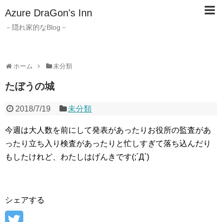
Azure DraGon's Inn
－隠れ家的なBlog－
ホーム
未分類
たぼうの城
2018/7/19
未分類
今週は大人数を前にして発表があったりお役所の監査があ
ったり立ち入り検査があったりと忙しすぎて落ち込んだり
もしたけれど、わたしはげんきです(;´Д`)
シェアする