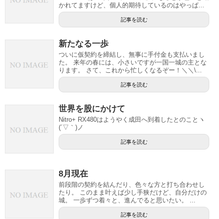
かれてますけど、個人的期待しているのはやっぱ...
記事を読む
新たなる一歩
ついに仮契約を締結し、無事に手付金も支払いまし
た。 来年の春には、小さいですが一国一城の主とな
ります。 さて、これから忙しくなるぞー！＼＼\...
記事を読む
世界を股にかけて
Nitro+ RX480はようやく成田へ到着したとのことヽ
(´▽｀)ノ
記事を読む
8月現在
前段階の契約を結んだり、色々な方と打ち合わせし
たり。 このまま叶えば少し手狭だけど、自分だけの
城。 一歩ずつ着々と、進んでると思いたい。 ...
記事を読む