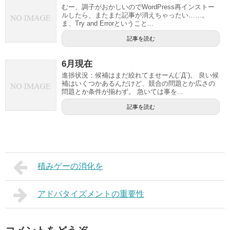
むー、調子がおかしいのでWordPress再インストー
ルしたら、またまた記事が消えちゃったい……。
ま、Try and Errorということ...
記事を読む
6月現在
進捗状況：候補はまだ絞れてませーん(;´Д`)。 良い候
補はいくつかあるんだけど、競合の問題とか広さの
問題とか条件が揃わず。 急いては事を...
記事を読む
積みゲーの消化を
アドバタイズメントの重要性