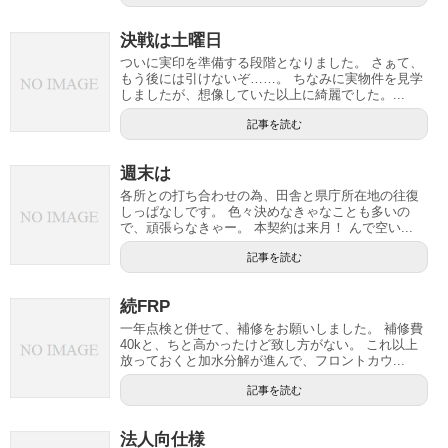
決戦は土曜日
ついに実印を準備する段階となりました。 さぁて、
もう後には引けないぞ……。 ちなみに実物件を見学
しましたが、想像していた以上に綺麗でした。...
記事を読む
週末は
各所との打ち合わせの為、田舎と県庁所在地の往復
しっぱなしです。 色々決めなきゃなことも多いの
で、頑張らなきゃー。 本契約は来月！ んで空い...
記事を読む
続FRP
一年点検と併せて、補修をお願いしました。 補修費
40kと、ちと高かったけど致し方がない。 これ以上
放っておくと加水分解が進んで、フロントカウ...
記事を読む
法人向仕様