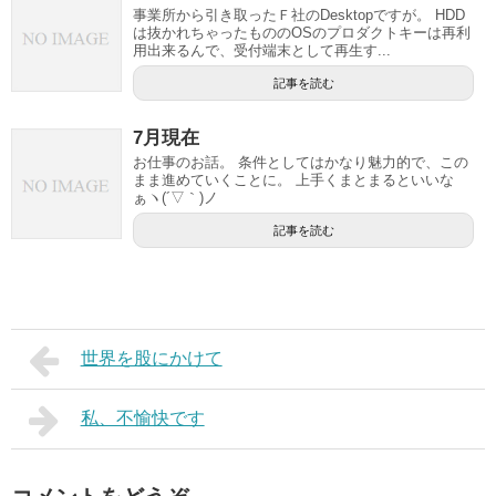
事業所から引き取ったＦ社のDesktopですが。 HDD
は抜かれちゃったもののOSのプロダクトキーは再利
用出来るんで、受付端末として再生す...
記事を読む
7月現在
お仕事のお話。 条件としてはかなり魅力的で、この
まま進めていくことに。 上手くまとまるといいな
ぁヽ(´▽｀)ノ
記事を読む
世界を股にかけて
私、不愉快です