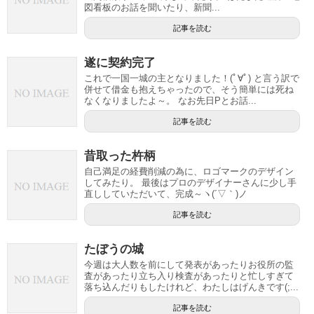
図看板のお話を聞いたり、新聞...
記事を読む
遂に契約完了
これで一国一城の主となりました！(ﾟ∀ﾟ) と言う訳で
併せて借金も抱えちゃったので、そう簡単には死ね
なくなりましたよ～。 なお先日Pとお話...
記事を読む
昔取った杵柄
自己満足の経費削減の為に、ロゴマークのデザイン
してみたり。 最後はプロのデザイナーさんに少し手
直ししていただいて、完成～ヽ(´▽｀)ノ
記事を読む
たぼうの城
今週は大人数を前にして発表があったりお役所の監
査があったり立ち入り検査があったりと忙しすぎて
落ち込んだりもしたけれど、わたしはげんきです(;...
記事を読む