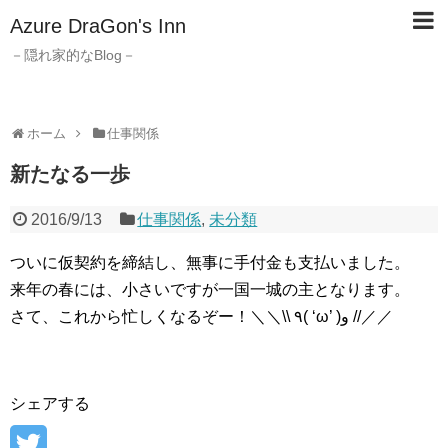
Azure DraGon's Inn
－隠れ家的なBlog－
ホーム
仕事関係
新たなる一歩
2016/9/13
仕事関係
,
未分類
ついに仮契約を締結し、無事に手付金も支払いました。
来年の春には、小さいですが一国一城の主となります。
さて、これから忙しくなるぞー！＼＼\\ ٩( ‘ω’ )و //／／
シェアする